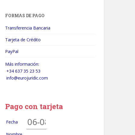
FORMAS DE PAGO
Transferencia Bancaria
Tarjeta de Crédito
PayPal
Más información:
+34 637 35 23 53
info@eurojuridic.com
Pago con tarjeta
Fecha
Nombre