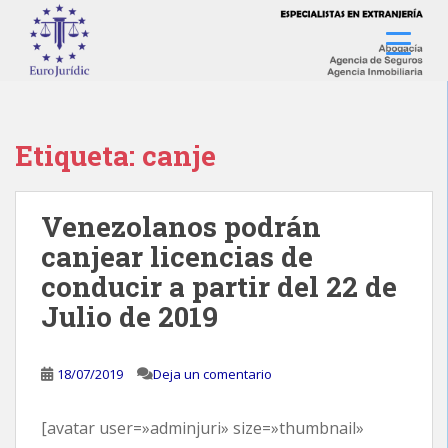
S
k
i
p
t
o
Etiqueta:
canje
m
a
i
n
Venezolanos podrán
c
canjear licencias de
o
conducir a partir del 22 de
n
Julio de 2019
t
e
n
18/07/2019
Deja un comentario
t
[avatar user=»adminjuri» size=»thumbnail»