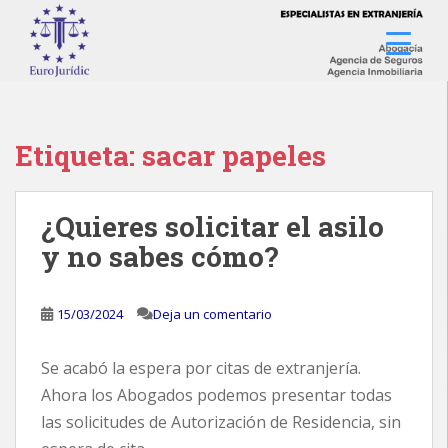
S
k
i
p
t
o
Etiqueta:
sacar papeles
m
a
i
n
¿Quieres solicitar el asilo
c
y no sabes cómo?
o
n
t
15/03/2024
Deja un comentario
e
n
Se acabó la espera por citas de extranjería.
t
Ahora los Abogados podemos presentar todas
las solicitudes de Autorización de Residencia, sin